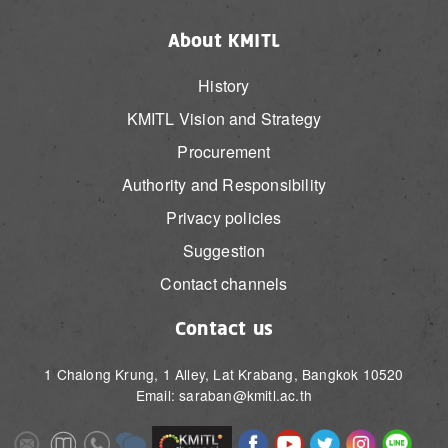
About KMITL
History
KMITL Vision and Strategy
Procurement
Authority and Responsibility
Privacy policies
Suggestion
Contact channels
Contact us
1 Chalong Krung, 1 Alley, Lat Krabang, Bangkok 10520
Email: saraban@kmitl.ac.th
Image
Image
Image
Image
Image
Image
Image
Image
Image
Image