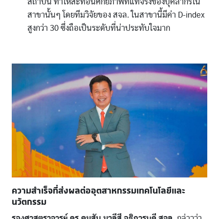
สถาบัน ทำให้สะท้อนศักยภาพที่แท้จริงของบุคลากรใน
สาขานั้นๆ โดยทีมวิจัยของ สจล. ในสาขานี้มีค่า D-index
สูงกว่า 30 ซึ่งถือเป็นระดับที่น่าประทับใจมาก
ความสำเร็จที่ส่งผลต่ออุตสาหกรรมเทคโนโลยีและ
นวัตกรรม
รองศาสตราจารย์ ดร.คมสัน มาลีสี อธิการบดี สจล.
กล่าวว่า