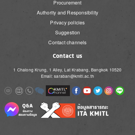
Procurement
Authority and Responsibility
Privacy policies
Suggestion
Contact channels
Contact us
1 Chalong Krung, 1 Alley, Lat Krabang, Bangkok 10520
Email: saraban@kmitl.ac.th
Image
Image
Image
Image
Image
Image
Image
Image
Image
Image
Image
Image