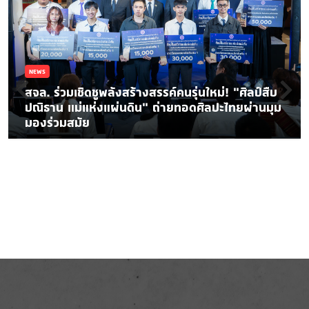
NEWS
สจล. ร่วมเชิดชูพลังสร้างสรรค์คนรุ่นใหม่! “ศิลป์สืบ
ปณิธาน แม่แห่งแผ่นดิน” ถ่ายทอดศิลปะไทยผ่านมุม
มองร่วมสมัย