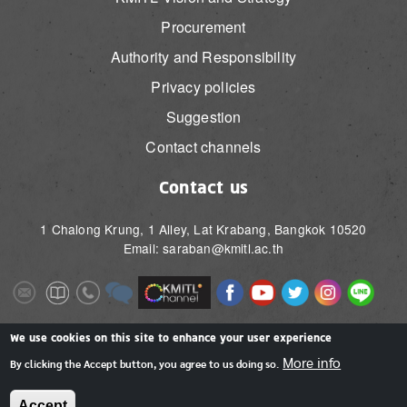
Procurement
Authority and Responsibility
Privacy policies
Suggestion
Contact channels
Contact us
1 Chalong Krung, 1 Alley, Lat Krabang, Bangkok 10520
Email: saraban@kmitl.ac.th
Image
Image
Image
Image
Image
Image
Image
Image
Image
Image
Image
Image
We use cookies on this site to enhance your user experience
More info
By clicking the Accept button, you agree to us doing so.
Accept