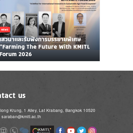
NEWS
เสวนาและรับฟังการบรรยายพิเศษ
"Farming The Future With KMITL
Forum 2026
tact us
long Krung, 1 Alley, Lat Krabang, Bangkok 10520
: saraban@kmitl.ac.th
Image
Image
Image
Image
Image
Image
e
Image
Image