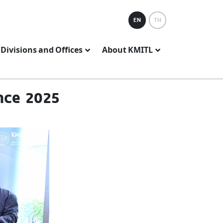
EN
TH
Divisions and Offices
About KMITL
nce 2025