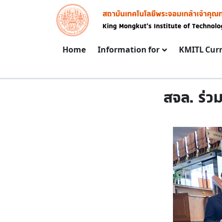
Skip to main content
Image
Main navigation
Home
Information for
KMITL Cur
สจล. ร่