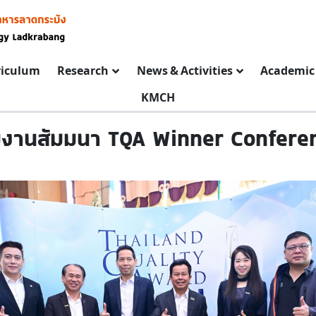
riculum
Research
News & Activities
Academic 
KMCH
วมงานสัมมนา TQA Winner Confere