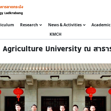
riculum
Research
News & Activities
Academic 
KMCH
i Agriculture University ณ สาธ