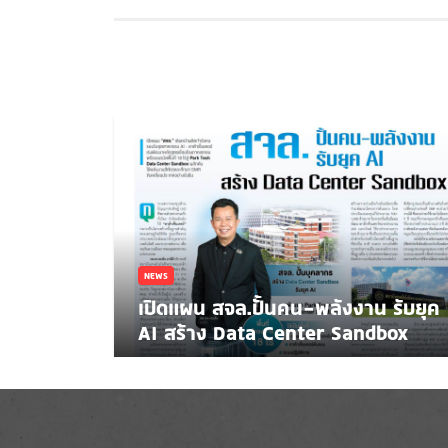
NEWS
เปิดแผน สจล.ปั้นคน-พลังงาน รับยุค
AI สร้าง Data Center Sandbox