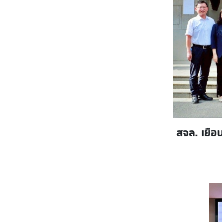
สจล. เยื