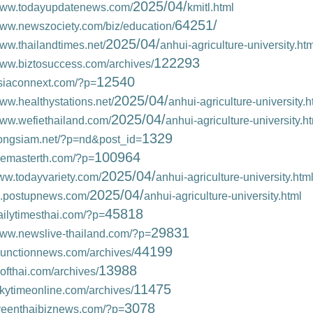
2025/04/
/www.todayupdatenews.com/
kmitl.html
64251/
/www.newszociety.com/biz/education/
2025/04/
www.thailandtimes.net/
anhui-agriculture-university.ht
122293
www.biztosuccess.com/archives/
12540
asiaconnext.com/?p=
2025/04/
www.healthystations.net/
anhui-agriculture-university.h
2025/04/
www.wefiethailand.com/
anhui-agriculture-university.h
1329
/songsiam.net/?p=nd&post_id=
100964
themasterth.com/?p=
2025/04/
www.todayvariety.com/
anhui-agriculture-university.htm
2025/04/
th.postupnews.com/
anhui-agriculture-university.html
45818
dailytimesthai.com/?p=
29831
/www.newslive-thailand.com/?p=
44199
ujunctionnews.com/archives/
13988
izofthai.com/archives/
11475
/skytimeonline.com/archives/
3078
/greenthaibiznews.com/?p=