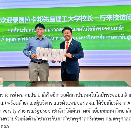
ย์ ดร. คมสัน มาลีสี อธิการบดีสถาบันเทคโนโลยีพระจอมเกล้าเ
ล.) พร้อมด้วยคณะผู้บริหาร และตัวแทนของ สจล. ได้รับเกียรติจาก 
niversity สาธารณรัฐประชาชนจีน ให้เดินทางเข้าเยี่ยมชมมหาวิทยาลัย
างความร่วมมือด้านวิชาการกับภาควิชาครุศาสตร์เกษตร คณะครุศาส
 สจล.