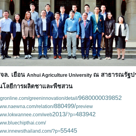
สจล. เยือน
ณ สาธารณรัฐป
Anhui Agriculture University
นโลยีการผลิตชาและพืชสวน
9680000039852
mgronline.com/greeninnovation/detail/
880499/
/www.naewna.com/relation/
preview
2013/
483942
/www.lokwannee.com/web
?p=
www.bluechipthai.com/
55445
/www.innewsthailand.com/?p=