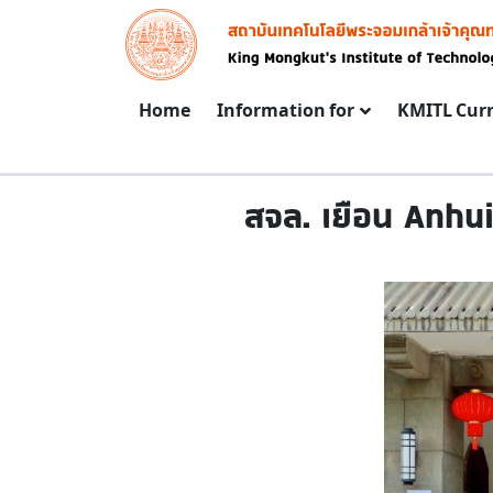
Skip to main content
Image
Main navigation
Home
Information for
KMITL Cur
สจล. เยือน Anhu