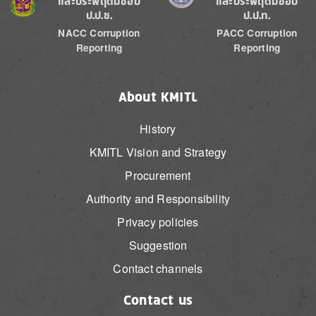
และประพฤติมิชอบ
และประพฤติมิชอบ
ป.ป.ช.
ป.ป.ท.
NACC Corruption
PACC Corruption
Reporting
Reporting
About KMITL
History
KMITL Vision and Strategy
Procurement
Authority and Responsibility
Privacy policies
Suggestion
Contact channels
Contact us