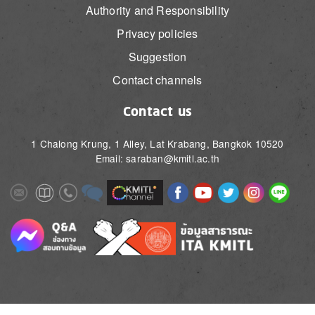
Authority and Responsibility
Privacy policies
Suggestion
Contact channels
Contact us
1 Chalong Krung, 1 Alley, Lat Krabang, Bangkok 10520
Email: saraban@kmitl.ac.th
Image
Image
Image
Image
Image
Image
Image
Image
Image
Image
Image
Image