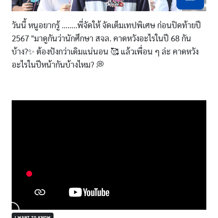
วันนี้ หนูอยากรู้ ……..พี่จัดให้ จัดเต็มเทปพิเศษ ก่อนปิดท้ายปี
2567 "มาดูกันว่านักศึกษา สจล. คาดหวังอะไรในปี 68 กัน
บ้าง?✨ ต้องปังกว่าเดิมแน่นอน 🥰 แล้วเพื่อน ๆ ล่ะ คาดหวัง
อะไรในปีหน้ากันบ้างไหม? 💭
I WANT TO KNOW