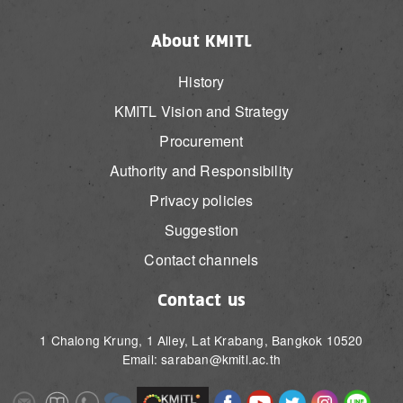
About KMITL
History
KMITL Vision and Strategy
Procurement
Authority and Responsibility
Privacy policies
Suggestion
Contact channels
Contact us
1 Chalong Krung, 1 Alley, Lat Krabang, Bangkok 10520
Email: saraban@kmitl.ac.th
Image
Image
Image
Image
Image
Image
Image
Image
Image
Image