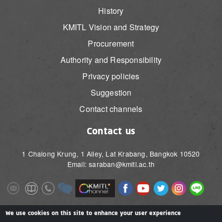
History
KMITL Vision and Strategy
Procurement
Authority and Responsibility
Privacy policies
Suggestion
Contact channels
Contact us
1 Chalong Krung, 1 Alley, Lat Krabang, Bangkok 10520
Email: saraban@kmitl.ac.th
Image
Image
Image
Image
Image
Image
Image
Image
Image
Image
Image
Image
We use cookies on this site to enhance your user experience