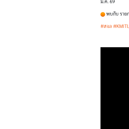
ม.ค. 69
พบกับ รายกา
#สจล
#KMIT