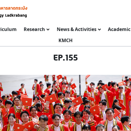
riculum
Research
News & Activities
Academic 
KMCH
EP.155