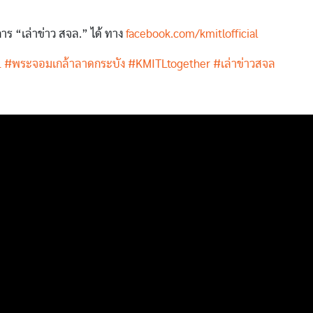
ร “เล่าข่าว สจล.” ได้ ทาง
facebook.com/kmitlofficial
L
#พระจอมเกล้าลาดกระบัง
#KMITLtogether
#เล่าข่าวสจล