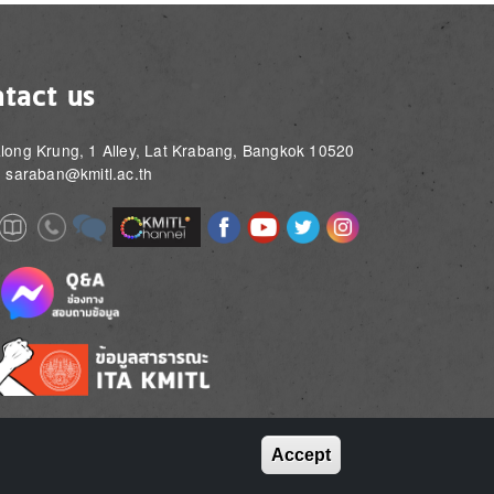
tact us
long Krung, 1 Alley, Lat Krabang, Bangkok 10520
: saraban@kmitl.ac.th
Image
Image
Image
Image
Image
Image
e
Image
Image
Image
e
e
Accept