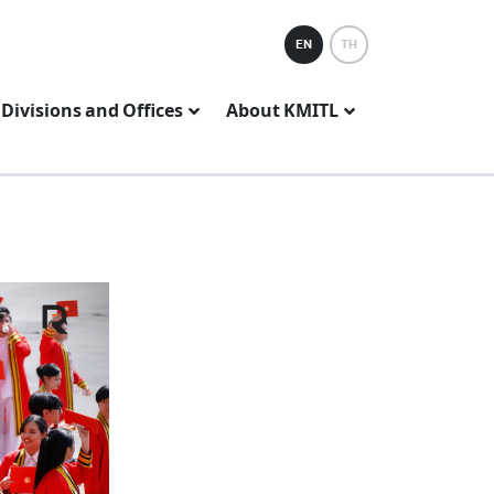
EN
TH
Divisions and Offices
About KMITL