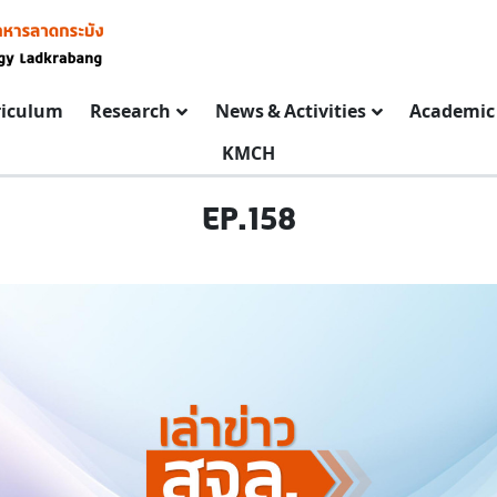
riculum
Research
News & Activities
Academic 
KMCH
EP.158