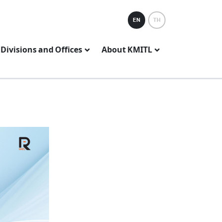
EN
TH
Divisions and Offices
About KMITL