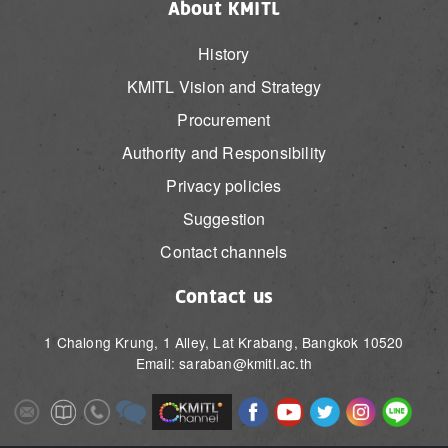
About KMITL
History
KMITL Vision and Strategy
Procurement
Authority and Responsibility
Privacy policies
Suggestion
Contact channels
Contact us
1 Chalong Krung, 1 Alley, Lat Krabang, Bangkok 10520
Email: saraban@kmitl.ac.th
Image
Image
Image
Image
Image
Image
Image
Image
Image
Image