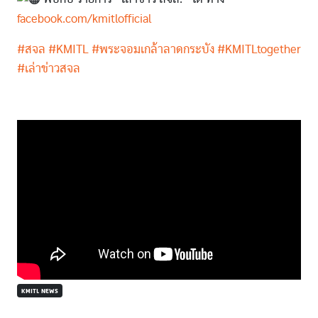
facebook.com/kmitlofficial
#สจล
#KMITL
#พระจอมเกล้าลาดกระบัง
#KMITLtogether
#เล่าข่าวสจล
KMITL NEWS