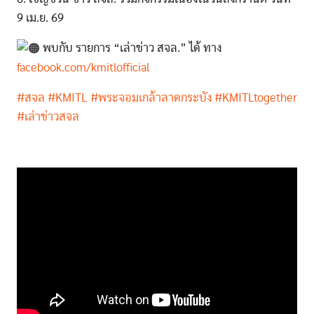
9 เม.ย. 69
พบกับ รายการ “เล่าข่าว สจล.” ได้ ทาง
facebook.com/kmitlofficial
#สจล
#KMITL
#พระจอมเกล้าลาดกระบัง
#KMITLtogether
#เล่าข่าวสจล