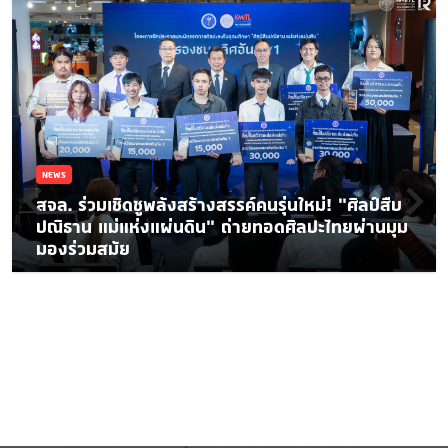
NEWS
สจล. ร่วมเชิดชูพลังสร้างสรรค์คนรุ่นใหม่! “ศิลป์สืบ
ปณิธาน แม่แห่งแผ่นดิน” ถ่ายทอดศิลปะไทยผ่านมุม
มองร่วมสมัย