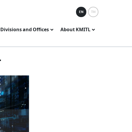
EN
TH
Divisions and Offices
About KMITL
.