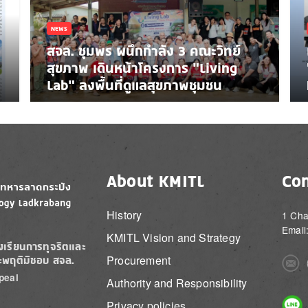
NEWS
สจล. ชุมพร ผนึกกำลัง 3 คณะวิทย์
สุขภาพ เดินหน้าโครงการ “Living
Lab” ลงพื้นที่ดูแลสุขภาพชุมชน
About KMITL
Con
History
1 Cha
Email
KMITL Vision and Strategy
องเรียนการทุจริตและ
Procurement
ะพฤติมิชอบ สจล.
Imag
peal
Authority and Responsibility
Imag
Privacy policies