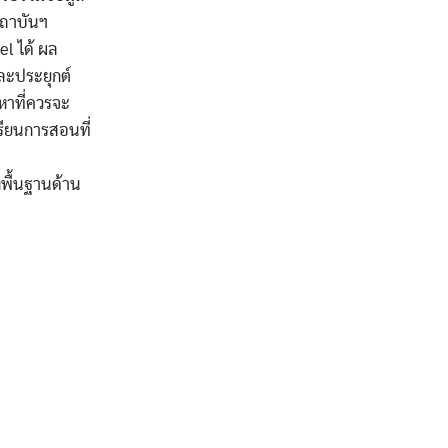
้สถาบันฯ
el ได้ ผล
และประยุกต์
หาที่ควรจะ
รียนการสอนที่
งพื้นฐานด้าน