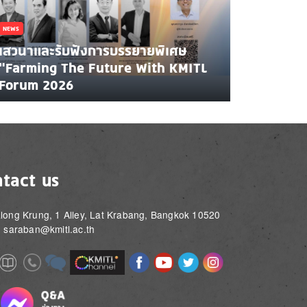
NEWS
เสวนาและรับฟังการบรรยายพิเศษ
"Farming The Future With KMITL
Forum 2026
tact us
long Krung, 1 Alley, Lat Krabang, Bangkok 10520
: saraban@kmitl.ac.th
Image
Image
Image
Image
Image
Image
e
Image
Image
Image
e