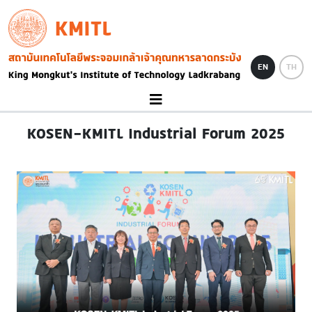
Skip to main content
KMITL
Image
EN
TH
KOSEN-KMITL Industrial Forum 2025