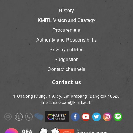
History
KMITL Vision and Strategy
Procurement
Authority and Responsibility
Privacy policies
Suggestion
Contact channels
Contact us
1 Chalong Krung, 1 Alley, Lat Krabang, Bangkok 10520
Email: saraban@kmitl.ac.th
Image
Image
Image
Image
Image
Image
Image
Image
Image
Image
Image
Image