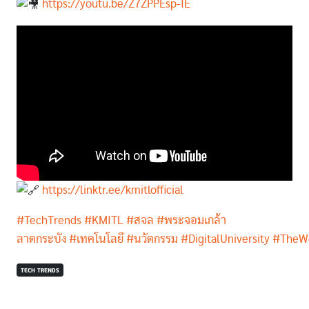
https://youtu.be/Z7ZPPEsp-IE
https://linktr.ee/kmitlofficial
#TechTrends
#KMITL
#สจล
#พระจอมเกล้า
ลาดกระบัง
#เทคโนโลยี
#นวัตกรรม
#DigitalUniversity
#TheWo
TECH TRENDS