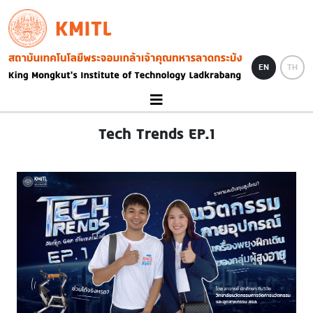
Skip to main content
KMITL
Image
EN
TH
Tech Trends EP.1