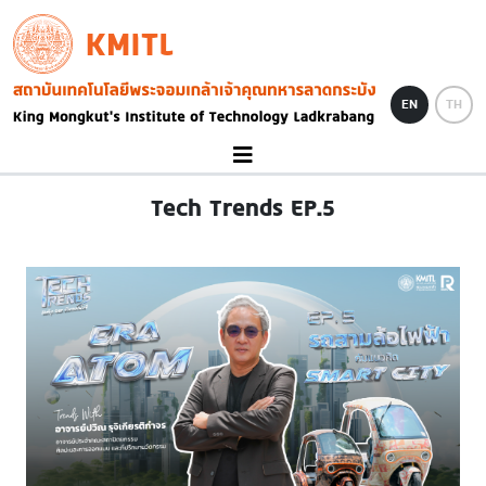
Skip to main content
KMITL
Image
EN
TH
Tech Trends EP.5