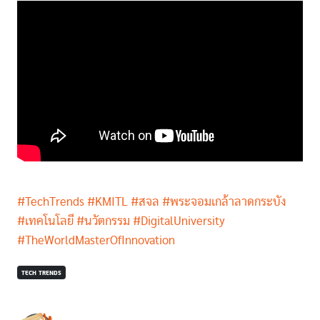
#TechTrends
#KMITL
#สจล
#พระจอมเกล้าลาดกระบัง
#เทคโนโลยี
#นวัตกรรม
#DigitalUniversity
#TheWorldMasterOfInnovation
TECH TRENDS