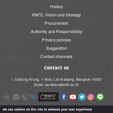
History
KMITL Vision and Strategy
Procurement
Authority and Responsibility
Privacy policies
Suggestion
Contact channels
Contact us
1 Chalong Krung, 1 Alley, Lat Krabang, Bangkok 10520
Email: saraban@kmitl.ac.th
Image
Image
Image
Image
Image
Image
Image
Image
Image
Image
Image
Image
We use cookies on this site to enhance your user experience