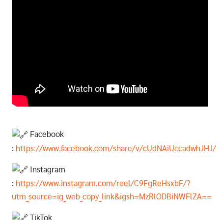
Facebook
:
https://www.facebook.com/share/v/cUdNAiUccadwhJHJ/
Instagram
:
https://www.instagram.com/reel/C9FgReHsxbF/?
utm_source=ig_web_copy_link&igsh=MzRlODBiNWFlZA==
TikTok