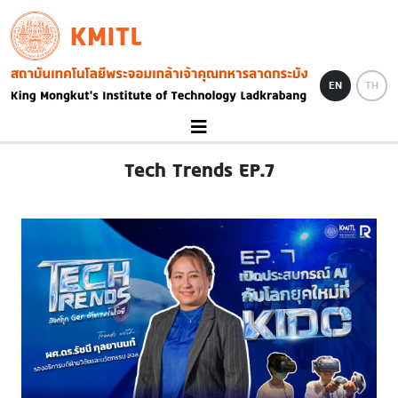
Skip to main content
KMITL
Image
EN
TH
Tech Trends EP.7