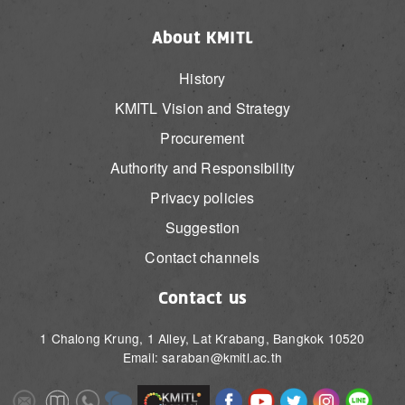
About KMITL
History
KMITL Vision and Strategy
Procurement
Authority and Responsibility
Privacy policies
Suggestion
Contact channels
Contact us
1 Chalong Krung, 1 Alley, Lat Krabang, Bangkok 10520
Email: saraban@kmitl.ac.th
Image
Image
Image
Image
Image
Image
Image
Image
Image
Image