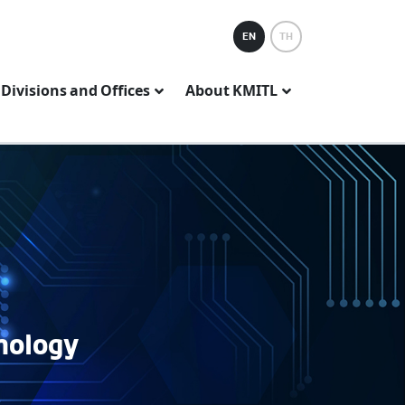
EN
TH
Divisions and Offices
About KMITL
nology