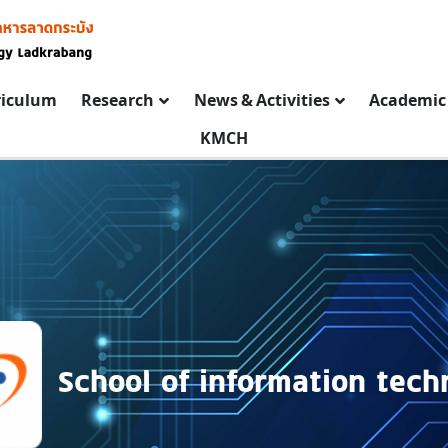
riculum
Research
News & Activities
Academic 
KMCH
School of information tech