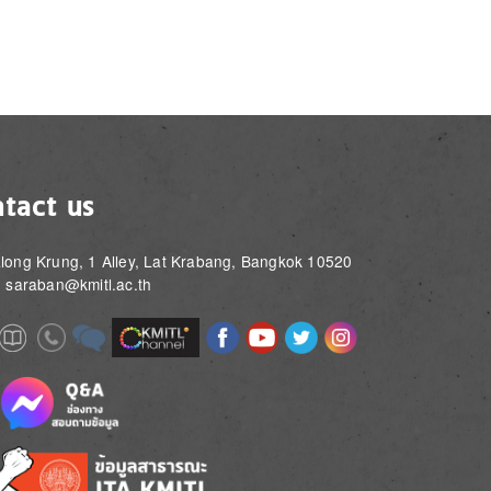
tact us
long Krung, 1 Alley, Lat Krabang, Bangkok 10520
: saraban@kmitl.ac.th
Image
Image
Image
Image
Image
Image
e
Image
Image
Image
e
e