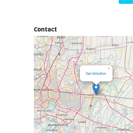
Contact
×
Get direction