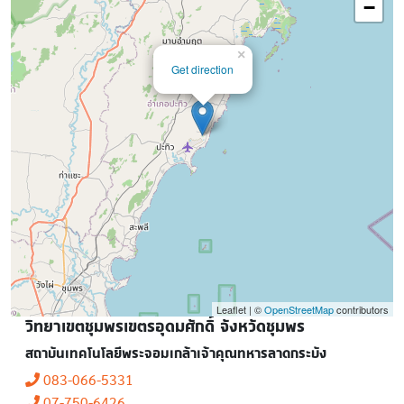
−
×
Get direction
Leaflet | ©
OpenStreetMap
contributors
วิทยาเขตชุมพรเขตรอุดมศักดิ์ จังหวัดชุมพร
สถาบันเทคโนโลยีพระจอมเกล้าเจ้าคุณทหารลาดกระบัง
083-066-5331
07-750-6426