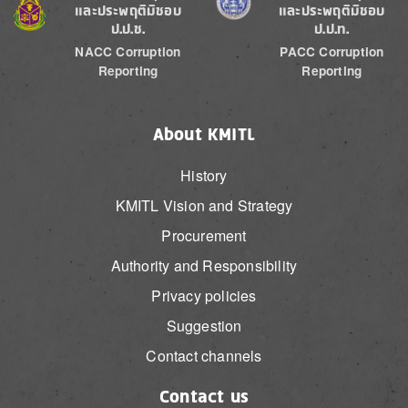
และประพฤติมิชอบ
และประพฤติมิชอบ
ป.ป.ช.
ป.ป.ท.
NACC Corruption
PACC Corruption
Reporting
Reporting
About KMITL
History
KMITL Vision and Strategy
Procurement
Authority and Responsibility
Privacy policies
Suggestion
Contact channels
Contact us