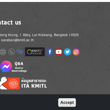
tact us
long Krung, 1 Alley, Lat Krabang, Bangkok 10520
: saraban@kmitl.ac.th
Image
Image
Image
Image
Image
Image
e
Image
Image
Image
e
e
Accept