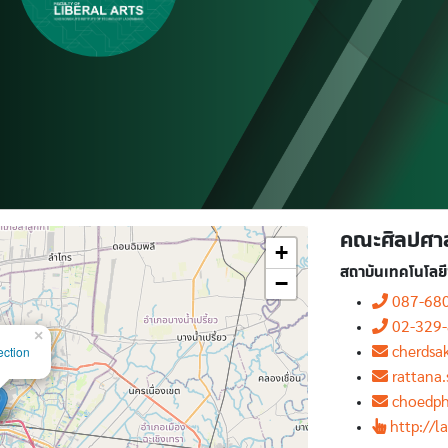
คณะศิลปศาส
+
สถาบันเทคโนโลย
−
087-68
02-329-
×
ection
cherdsa
rattana.
choedph
http://l