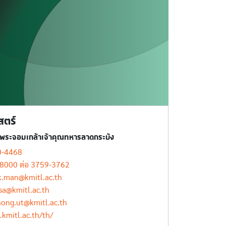
ตร์
ีพระจอมเกล้าเจ้าคุณทหารลาดกระบัง
0-4468
8000 ต่อ 3759-3762
k.man@kmitl.ac.th
sa@kmitl.ac.th
ong.ut@kmitl.ac.th
a.kmitl.ac.th/th/