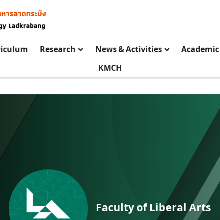
riculum
Research
News & Activities
Academic 
KMCH
Faculty of Liberal Arts