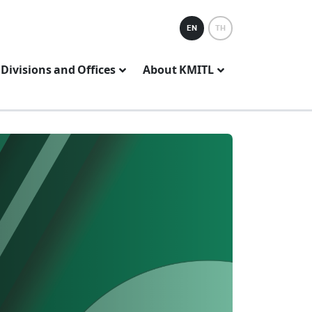
EN
TH
Divisions and Offices
About KMITL