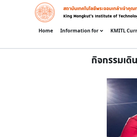
Skip to main content
Image
Main navigation
Home
Information for
KMITL Cur
กิจกรรมเดิน-