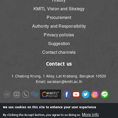
KMITL Vision and Strategy
Procurement
Authority and Responsibility
Privacy policies
Suggestion
Contact channels
Contact us
1 Chalong Krung, 1 Alley, Lat Krabang, Bangkok 10520
Email: saraban@kmitl.ac.th
Image
Image
Image
Image
Image
Image
Image
Image
Image
Image
Image
Image
We use cookies on this site to enhance your user experience
More info
By clicking the Accept button, you agree to us doing so.