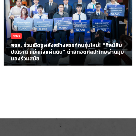
NEWS
สจล. ร่วมเชิดชูพลังสร้างสรรค์คนรุ่นใหม่! “ศิลป์สืบ
ปณิธาน แม่แห่งแผ่นดิน” ถ่ายทอดศิลปะไทยผ่านมุม
มองร่วมสมัย