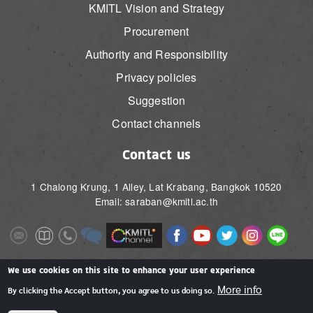
KMITL Vision and Strategy
Procurement
Authority and Responsibility
Privacy policies
Suggestion
Contact channels
Contact us
1 Chalong Krung, 1 Alley, Lat Krabang, Bangkok 10520
Email: saraban@kmitl.ac.th
Image
Image
Image
Image
Image
Image
Image
Image
Image
Image
Image
Image
We use cookies on this site to enhance your user experience
More info
By clicking the Accept button, you agree to us doing so.