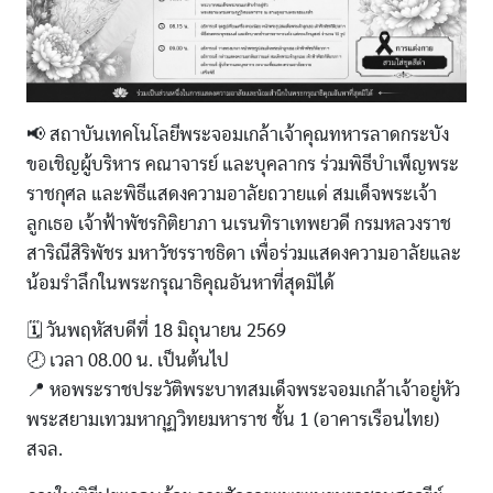
📢 สถาบันเทคโนโลยีพระจอมเกล้าเจ้าคุณทหารลาดกระบัง
ขอเชิญผู้บริหาร คณาจารย์ และบุคลากร ร่วมพิธีบำเพ็ญพระ
ราชกุศล และพิธีแสดงความอาลัยถวายแด่ สมเด็จพระเจ้า
ลูกเธอ เจ้าฟ้าพัชรกิติยาภา นเรนทิราเทพยวดี กรมหลวงราช
สาริณีสิริพัชร มหาวัชรราชธิดา เพื่อร่วมแสดงความอาลัยและ
น้อมรำลึกในพระกรุณาธิคุณอันหาที่สุดมิได้
🗓 วันพฤหัสบดีที่ 18 มิถุนายน 2569
🕗 เวลา 08.00 น. เป็นต้นไป
📍 หอพระราชประวัติพระบาทสมเด็จพระจอมเกล้าเจ้าอยู่หัว
พระสยามเทวมหากุฏวิทยมหาราช ชั้น 1 (อาคารเรือนไทย)
สจล.