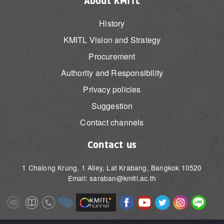
About KMITL
History
KMITL Vision and Strategy
Procurement
Authority and Responsibility
Privacy policies
Suggestion
Contact channels
Contact us
1 Chalong Krung, 1 Alley, Lat Krabang, Bangkok 10520
Email: saraban@kmitl.ac.th
Image
Image
Image
Image
Image
Image
Image
Image
Image
Image