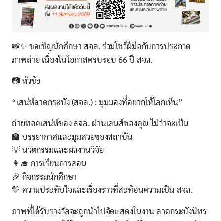
📸✨ ขอเชิญนักศึกษา สจล. ร่วมโชว์ฝีมือกับการประกวด
ภาพถ่าย เนื่องในโอกาสครบรอบ 66 ปี สจล.
📷 หัวข้อ
“เสน่ห์ลาดกระบัง (สจล.) : มุมมองที่อยากให้โลกเห็น”
ถ่ายทอดเสน่ห์ของ สจล. ผ่านเลนส์ของคุณ ไม่ว่าจะเป็น
🏫 บรรยากาศและมุมสวยของสถาบัน
💡 นวัตกรรมและผลงานวิจัย
👩‍🎓 การเรียนการสอน
🎉 กิจกรรมนักศึกษา
💛 ความประทับใจและเรื่องราวที่สะท้อนความเป็น สจล.
ภาพที่ได้รับรางวัลจะถูกนำไปจัดแสดงในงาน ลาดกระบังนิทร