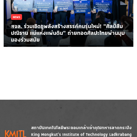
NEWS
สจล. ร่วมเชิดชูพลังสร้างสรรค์คนรุ่นใหม่! “ศิลป์สืบ
ปณิธาน แม่แห่งแผ่นดิน” ถ่ายทอดศิลปะไทยผ่านมุม
มองร่วมสมัย
Image
Image