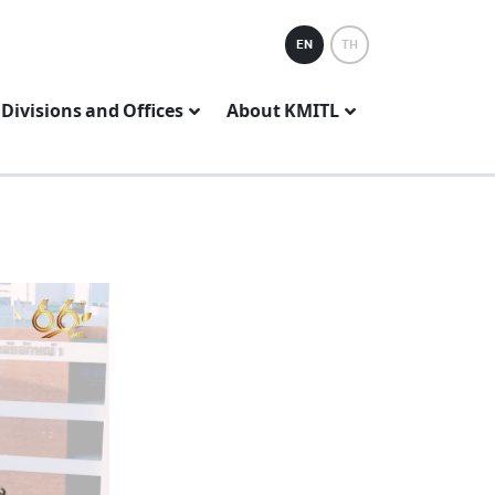
EN
TH
Divisions and Offices
About KMITL