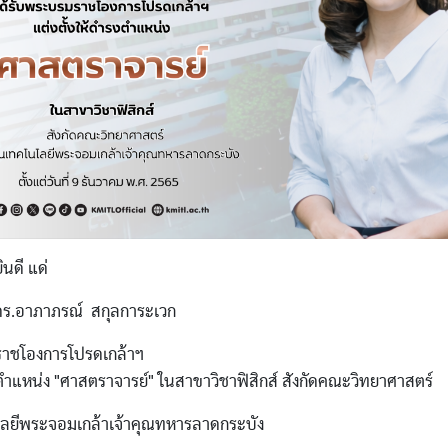
นดี แด่
ดร.อาภาภรณ์ สกุลการะเวก
ราชโองการโปรดเกล้าฯ
รงตำแหน่ง "ศาสตราจารย์" ในสาขาวิชาฟิสิกส์ สังกัดคณะวิทยาศาสตร์
ลยีพระจอมเกล้าเจ้าคุณทหารลาดกระบัง