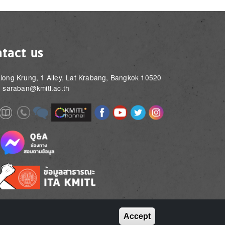
tact us
long Krung, 1 Alley, Lat Krabang, Bangkok 10520
: saraban@kmitl.ac.th
Image
Image
Image
Image
Image
Image
e
Image
Image
Image
e
e
Accept