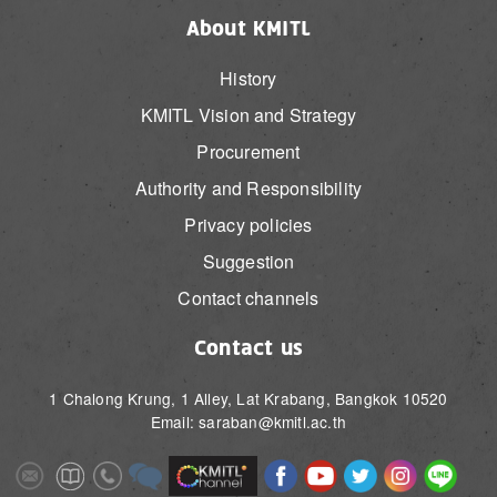
About KMITL
History
KMITL Vision and Strategy
Procurement
Authority and Responsibility
Privacy policies
Suggestion
Contact channels
Contact us
1 Chalong Krung, 1 Alley, Lat Krabang, Bangkok 10520
Email: saraban@kmitl.ac.th
Image
Image
Image
Image
Image
Image
Image
Image
Image
Image