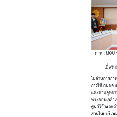
ภาพ : MOU ร
เมื่อวั
ในด้านกายภาพแล
การใช้งานของน
และลานอุทยานพร
พระจอมเกล้าเ
ศูนย์วิจัยและ
สวนใหม่บริเวณ