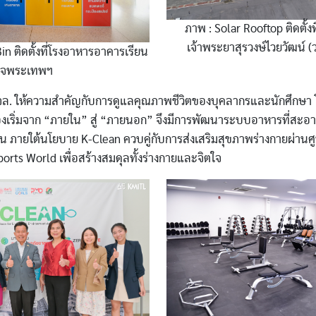
ภาพ : Solar Rooftop ติดตั้ง
เจ้าพระยาสุรวงษ์ไวยวัฒน์ (
in ติดตั้งที่โรงอาหารอาคารเรียน
มเด็จพระเทพฯ
ล. ให้ความสำคัญกับการดูแลคุณภาพชีวิตของบุคลากรและนักศึกษา โด
ต้องเริ่มจาก “ภายใน” สู่ “ภายนอก” จึงมีการพัฒนาระบบอาหารที่สะ
 ภายใต้นโยบาย K-Clean ควบคู่กับการส่งเสริมสุขภาพร่างกายผ่านศ
orts World เพื่อสร้างสมดุลทั้งร่างกายและจิตใจ
Image