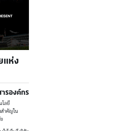
ัยแห่ง
สารองค์กร
นโลยี
้งสำคัญใน
ัย