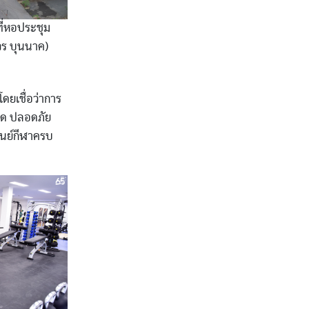
ที่หอประชุม
วร บุนนาค)
ยเชื่อว่าการ
อาด ปลอดภัย
ูนย์กีฬาครบ