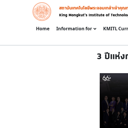
Skip to main content
Image
Main navigation
Home
Information for
KMITL Cur
3 ปีแห่ง