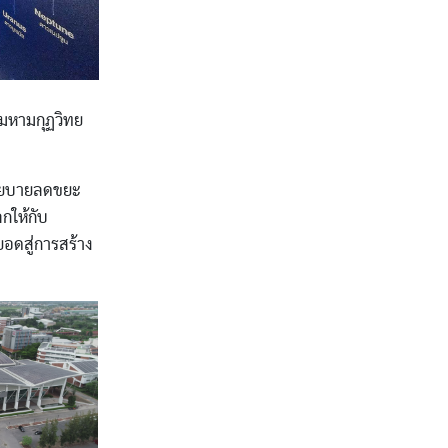
มหามกุฏวิทย
ยนโยบายลดขยะ
กให้กับ
อดสู่การสร้าง