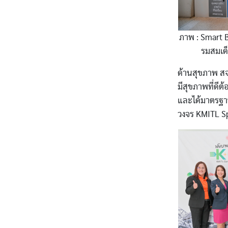
ภาพ : Smart B
รมส
ด้านสุขภาพ สจ
มีสุขภาพที่ดี
และได้มาตรฐาน
วงจร KMITL Sp
Image