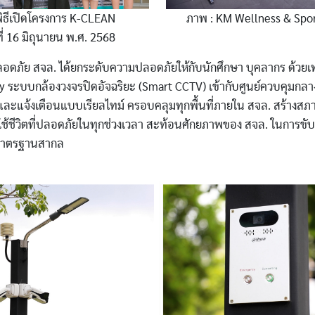
พิธีเปิดโครงการ K-CLEAN
ภาพ : KM Wellness & Spo
นที่ 16 มิถุนายน พ.ศ. 2568
ดภัย สจล. ได้ยกระดับความปลอดภัยให้กับนักศึกษา บุคลากร ด้วยเ
y ระบบกล้องวงจรปิดอัจฉริยะ (Smart CCTV) เข้ากับศูนย์ควบคุมกลา
 และแจ้งเตือนแบบเรียลไทม์ ครอบคลุมทุกพื้นที่ภายใน สจล. สร้าง
รใช้ชีวิตที่ปลอดภัยในทุกช่วงเวลา สะท้อนศักยภาพของ สจล. ในการขั
ู่มาตรฐานสากล