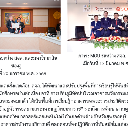
ภาพ : MOU ระหว่าง สจล.
ะหว่าง สจล. และมหาวิทยาลัย
เมื่อวันที่ 12 มีนาคม พ.
ซองจู
นที่ 20 มกราคม พ.ศ. 2569
ะสิ่งแวดล้อม สจล. ได้พัฒนาและปรับปรุงพื้นที่การเรียนรู้ให้ทันสม
ักศึกษาอย่างต่อเนื่อง อาทิ การปรับภูมิทัศน์บริเวณอาคารนวัตกรรมเ
ะจอมเกล้า ให้เป็นพื้นที่การเรียนรู้ “
อาคารหอพระราชประวัติพร
จ้าอยู่หัว พระสยามเทวมหามกุฏวิทยมหาราช
” รวมถึงการพัฒนาลานด
ถ่ายทอดวิทยาศาสตร์และเทคโนโลยี อำเภอด่านช้าง จังหวัดสุพรรณบุรี 
อาคารสำนักงานอธิการบดี ตลอดจนห้องปฏิบัติการที่ทันสมัยในแต่ล