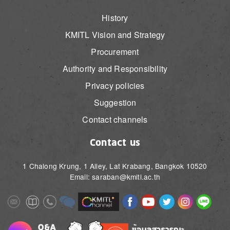
History
KMITL Vision and Strategy
Procurement
Authority and Responsibility
Privacy policies
Suggestion
Contact channels
Contact us
1 Chalong Krung, 1 Alley, Lat Krabang, Bangkok 10520
Email: saraban@kmitl.ac.th
Image
Image
Image
Image
Image
Image
Image
Image
Image
Image
Image
Image