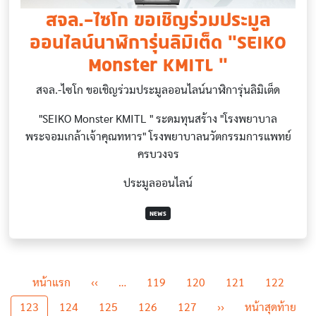
สจล.-ไซโก ขอเชิญร่วมประมูล
ออนไลน์นาฬิการุ่นลิมิเต็ด "SEIKO
Monster KMITL "
สจล.-ไซโก ขอเชิญร่วมประมูลออนไลน์นาฬิการุ่นลิมิเต็ด
"SEIKO Monster KMITL " ระดมทุนสร้าง "โรงพยาบาล
พระจอมเกล้าเจ้าคุณทหาร" โรงพยาบาลนวัตกรรมการแพทย์
ครบวงจร
ประมูลออนไลน์
NEWS
Pagination
First page
Previous page
หน้าแรก
‹‹
…
119
120
121
122
Next page
Last
123
124
125
126
127
››
หน้าสุดท้าย