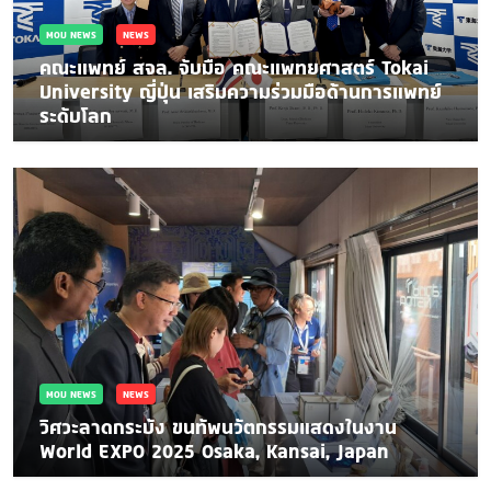
MOU NEWS
NEWS
คณะแพทย์ สจล. จับมือ คณะแพทยศาสตร์ Tokai
University ญี่ปุ่น เสริมความร่วมมือด้านการแพทย์
ระดับโลก
MOU NEWS
NEWS
วิศวะลาดกระบัง ขนทัพนวัตกรรมแสดงในงาน
World EXPO 2025 Osaka, Kansai, Japan