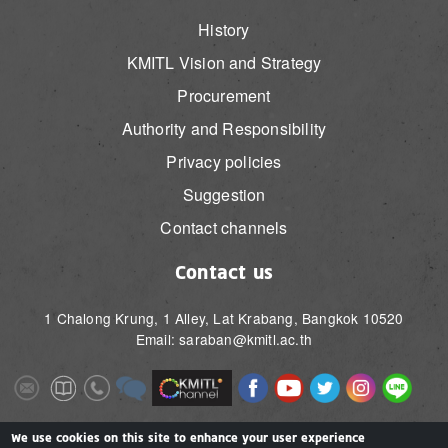
History
KMITL Vision and Strategy
Procurement
Authority and Responsibility
Privacy policies
Suggestion
Contact channels
Contact us
1 Chalong Krung, 1 Alley, Lat Krabang, Bangkok 10520
Email: saraban@kmitl.ac.th
Image
Image
Image
Image
Image
Image
Image
Image
Image
Image
Image
Image
We use cookies on this site to enhance your user experience