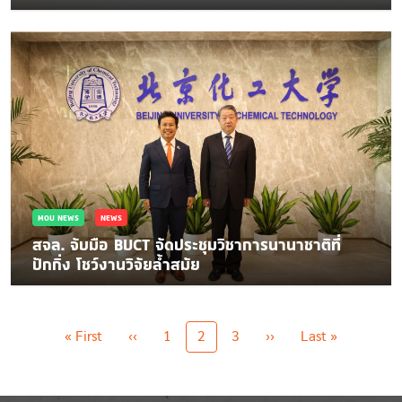
MOU NEWS
NEWS
สจล. จับมือ BUCT จัดประชุมวิชาการนานาชาติที่
ปักกิ่ง โชว์งานวิจัยล้ำสมัย
Pagination
First page
Previous page
Next page
Last page
« First
‹‹
1
2
3
››
Last »