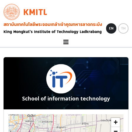
Skip to main content
KMITL
Image
EN
TH
School of information technology
+
−