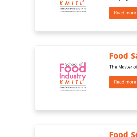
Read more
Food S
The Master o
Read more
Food S