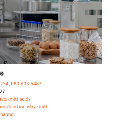
่อ
4234
,
080-603-5482
527
ry@kmitl.ac.th
om/food.industry.kmitl
Channel