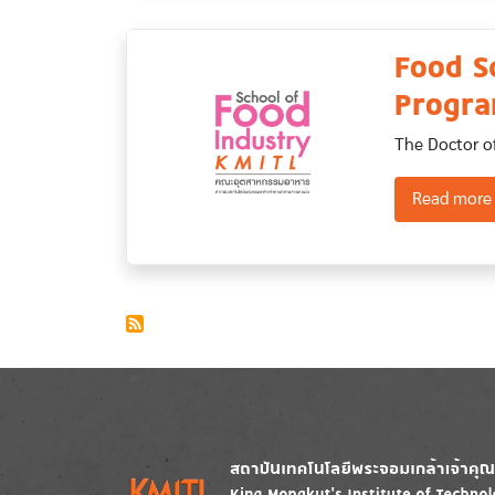
Food S
Progra
The Doctor o
Read more
Image
Image