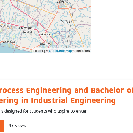
Leaflet | ©
OpenStreetMap
contributors
rocess Engineering and Bachelor o
ring in Industrial Engineering
is designed for students who aspire to enter
about Food Process Engineering and Bachelor of Engineering in In
47 views