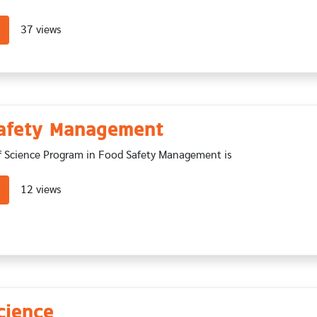
about Food Science and Technology
37 views
afety Management
f Science Program in Food Safety Management is
about Food Safety Management
12 views
cience