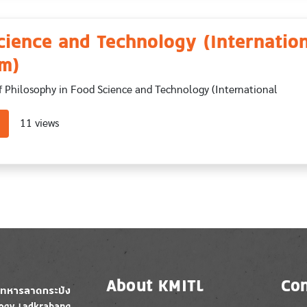
cience and Technology (Internatio
m)
f Philosophy in Food Science and Technology (International
about Food Science and Technology (International Program)
11 views
About KMITL
Con