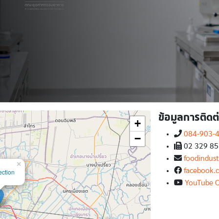
ข้อมูลการติดต
+
084-903-
−
02 329 8
foodindust
×
facebook.c
ection
YouTube 