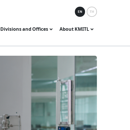
EN
TH
Divisions and Offices
About KMITL