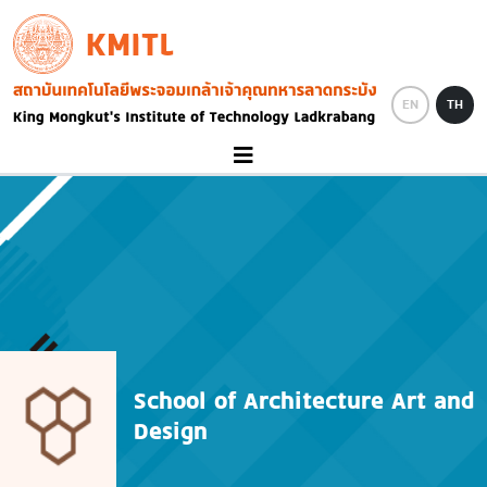
Skip to main content
KMITL
Image
EN
TH
School of Architecture Art and
Design