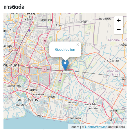
การติดต่อ
+
−
×
Get direction
Leaflet | ©
OpenStreetMap
contributors