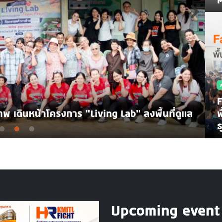
F
พ
rming The Future With KMITL Forum 2026
เ
ธ
Upcoming event