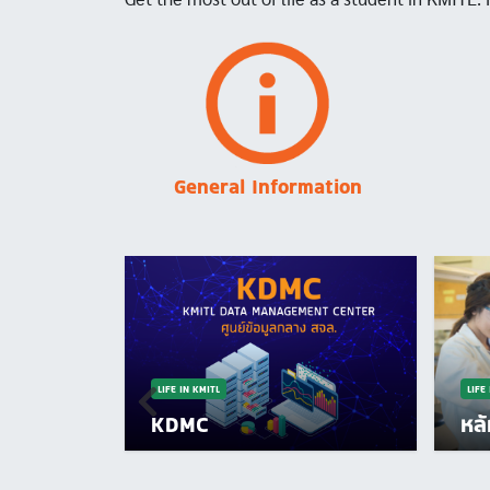
Image
General Information
LIFE IN KMITL
LIFE
KDMC
หล