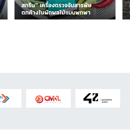
สกรีน" เครื่องตรวจจับสารพิษ
ตกค้างในผักผลไม้แบบพกพา