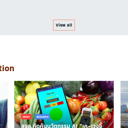
View all
tion
NEWS
RESEARCH
สจล.คิดค้นนวัตกรรม AI "เค-เวจจี้