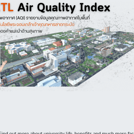
Find out more about university life, benefits and much more faci