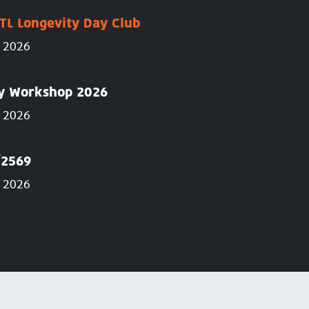
TL Longevity Day Club
g 2026
ry Workshop 2026
g 2026
์2569
AUG
g 2026
30
 Workshop 2026
ลาดกระบั
2026