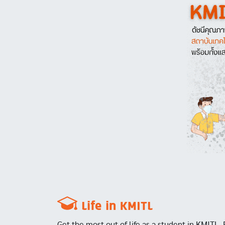
Image
Life in KMITL
Get the most out of life as a student in KMITL. 