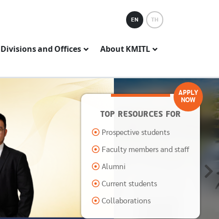
EN
TH
Divisions and Offices
About KMITL
APPLY
NOW
TOP RESOURCES FOR
Prospective students
Faculty members and staff
Alumni
Current students
Collaborations