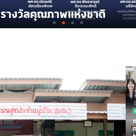
นรางวัลคุณภาพแห่งชาติ
ก
ก
M