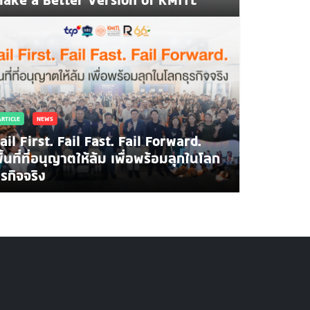
ARTICLE
NEWS
ail First. Fail Fast. Fail Forward.
ื้นที่ที่อนุญาตให้ล้ม เพื่อพร้อมลุกในโลก
NEWS
ปิดแผน สจล.ปั้นคน-พลังงาน รับยุค AI สร้าง Data C
ุรกิจจริง