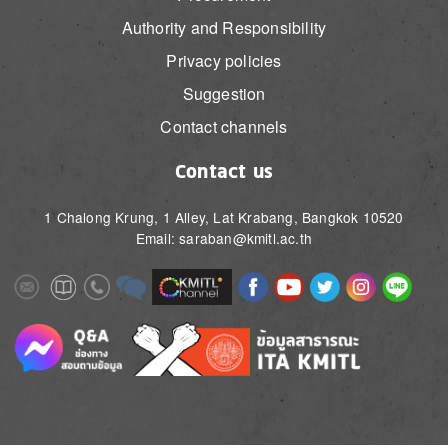
Authority and Responsibility
Privacy policies
Suggestion
Contact channels
Contact us
1 Chalong Krung, 1 Alley, Lat Krabang, Bangkok 10520
Email: saraban@kmitl.ac.th
Image
Image
Image
Image
Image
Image
Image
Image
Image
Image
Image
Image