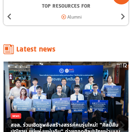
TOP RESOURCES FOR
Alumni
Latest news
NEWS
สจล. ร่วมเชิดชูพลังสร้างสรรค์คนรุ่นใหม่! “ศิลป์สืบ
ปณิธาน แม่แห่งแผ่นดิน” ถ่ายทอดศิลปะไทยผ่านมุม