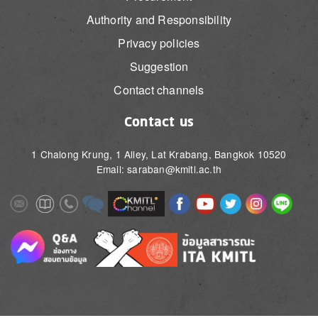
Authority and Responsibility
Privacy policies
Suggestion
Contact channels
Contact us
1 Chalong Krung, 1 Alley, Lat Krabang, Bangkok 10520
Email: saraban@kmitl.ac.th
Image
Image
Image
Image
Image
Image
Image
Image
Image
Image
Image
Image