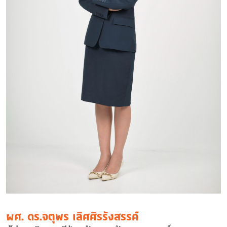
ผศ. ดร.จตุพร เลิศศิรรังสรรค์