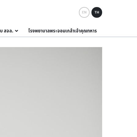
EN
TH
กับ สจล.
โรงพยาบาลพระจอมเกล้าเจ้าคุณทหาร