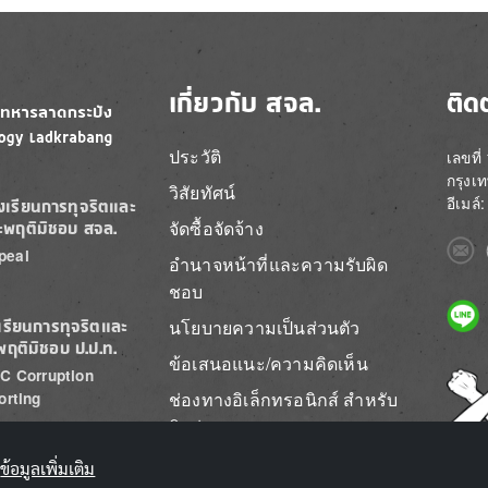
เกี่ยวกับ สจล.
ติด
ประวัติ
เลขที
กรุงเ
วิสัยทัศน์
อีเมล
องเรียนการทุจริตและ
จัดซื้อจัดจ้าง
ะพฤติมิชอบ สจล.
Imag
peal
อำนาจหน้าที่และความรับผิด
ชอบ
Imag
นโยบายความเป็นส่วนตัว
เรียนการทุจริตและ
พฤติมิชอบ ป.ป.ท.
ข้อเสนอแนะ/ความคิดเห็น
C Corruption
Imag
ช่องทางอิเล็กทรอนิกส์ สำหรับ
orting
ติดต่อ สจล.
ข้อมูลเพิ่มเติม