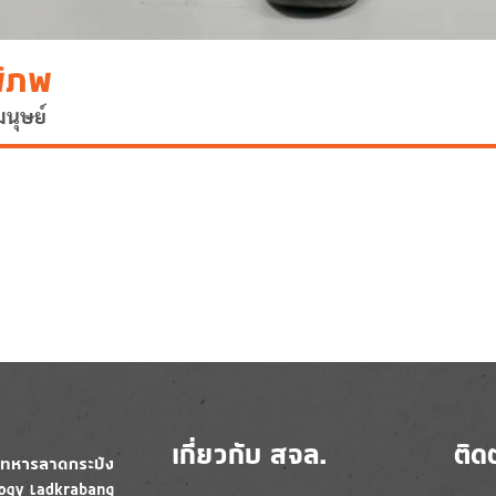
พิภพ
มนุษย์
เกี่ยวกับ สจล.
ติด