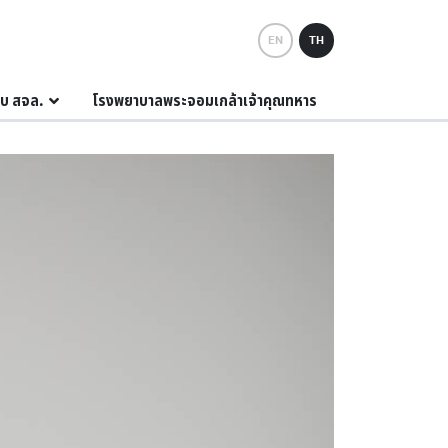
EN
TH
กับ สจล.
โรงพยาบาลพระจอมเกล้าเจ้าคุณทหาร