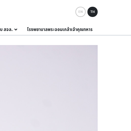
EN
TH
กับ สจล.
โรงพยาบาลพระจอมเกล้าเจ้าคุณทหาร