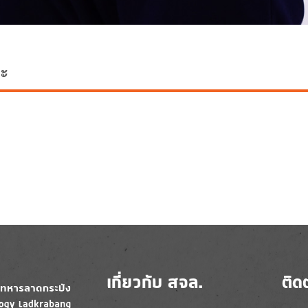
ยะ
เกี่ยวกับ สจล.
ติด