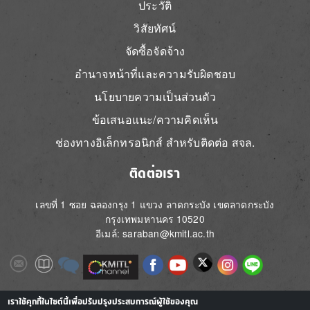
ประวัติ
วิสัยทัศน์
จัดซื้อจัดจ้าง
อำนาจหน้าที่และความรับผิดชอบ
นโยบายความเป็นส่วนตัว
ข้อเสนอแนะ/ความคิดเห็น
ช่องทางอิเล็กทรอนิกส์ สำหรับติดต่อ สจล.
ติดต่อเรา
เลขที่ 1 ซอย ฉลองกรุง 1 แขวง ลาดกระบัง เขตลาดกระบัง
กรุงเทพมหานคร 10520
อีเมล์: saraban@kmitl.ac.th
Image
Image
Image
Image
Image
Image
Image
Image
Image
Image
Image
เราใช้คุกกี้ในไซต์นี้เพื่อปรับปรุงประสบการณ์ผู้ใช้ของคุณ