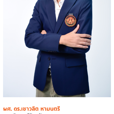
ผศ. ดร.เชาวลิต หามนตรี