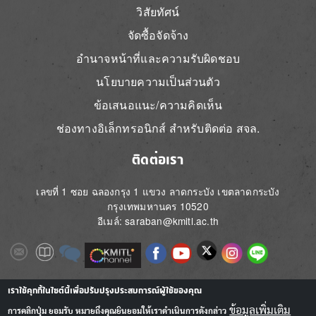
วิสัยทัศน์
จัดซื้อจัดจ้าง
อำนาจหน้าที่และความรับผิดชอบ
นโยบายความเป็นส่วนตัว
ข้อเสนอแนะ/ความคิดเห็น
ช่องทางอิเล็กทรอนิกส์ สำหรับติดต่อ สจล.
ติดต่อเรา
เลขที่ 1 ซอย ฉลองกรุง 1 แขวง ลาดกระบัง เขตลาดกระบัง
กรุงเทพมหานคร 10520
อีเมล์: saraban@kmitl.ac.th
Image
Image
Image
Image
Image
Image
Image
Image
Image
Image
Image
เราใช้คุกกี้ในไซต์นี้เพื่อปรับปรุงประสบการณ์ผู้ใช้ของคุณ
ข้อมูลเพิ่มเติม
การคลิกปุ่ม ยอมรับ หมายถึงคุณยินยอมให้เราดำเนินการดังกล่าว