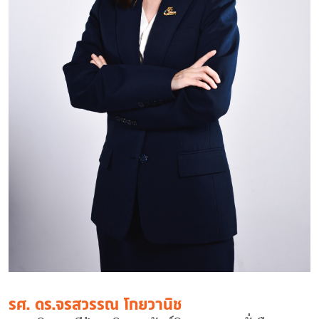
รศ. ดร.จรสวรรณ โกยวานิช