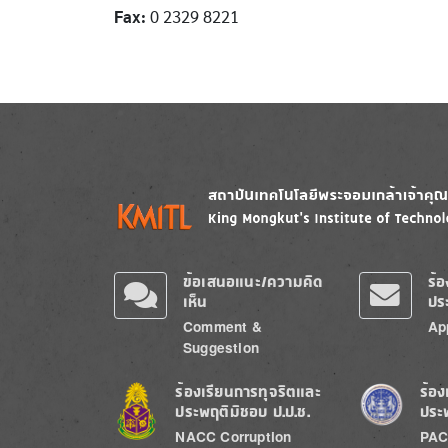
Fax:
0 2329 8221
Image
Image
ข้อเสนอแนะ/ความคิด
ร้
เห็น
ปร
Comment &
Ap
Suggestion
Image
Image
ร้องเรียนการทุจริตและ
ร้อง
ประพฤติมิชอบ ป.ป.ช.
ประ
NACC Corruption
PAC