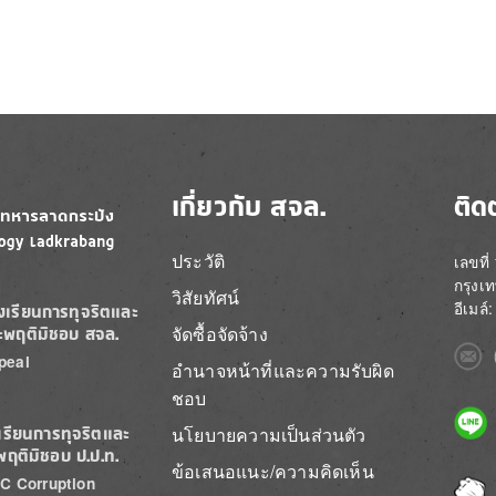
เกี่ยวกับ สจล.
ติด
ประวัติ
เลขที
กรุงเ
วิสัยทัศน์
อีเมล
องเรียนการทุจริตและ
จัดซื้อจัดจ้าง
ะพฤติมิชอบ สจล.
Imag
peal
อำนาจหน้าที่และความรับผิด
ชอบ
Imag
นโยบายความเป็นส่วนตัว
เรียนการทุจริตและ
พฤติมิชอบ ป.ป.ท.
ข้อเสนอแนะ/ความคิดเห็น
C Corruption
Imag