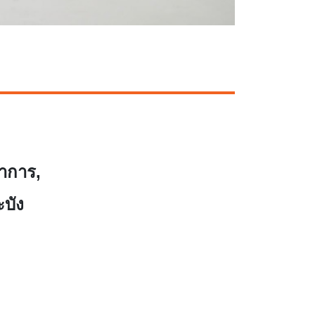
าการ,
บัง