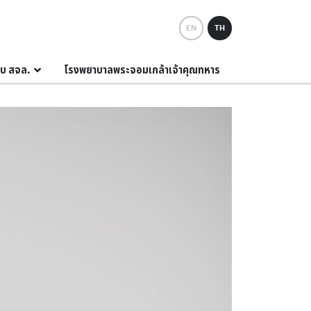
EN
TH
กับ สจล.
โรงพยาบาลพระจอมเกล้าเจ้าคุณทหาร