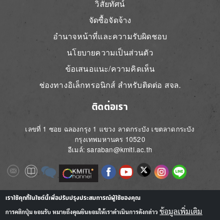
วิสัยทัศน์
จัดซื้อจัดจ้าง
อำนาจหน้าที่และความรับผิดชอบ
นโยบายความเป็นส่วนตัว
ข้อเสนอแนะ/ความคิดเห็น
ช่องทางอิเล็กทรอนิกส์ สำหรับติดต่อ สจล.
ติดต่อเรา
เลขที่ 1 ซอย ฉลองกรุง 1 แขวง ลาดกระบัง เขตลาดกระบัง
กรุงเทพมหานคร 10520
อีเมล์: saraban@kmitl.ac.th
Image
Image
Image
Image
Image
Image
Image
Image
Image
Image
Image
เราใช้คุกกี้ในไซต์นี้เพื่อปรับปรุงประสบการณ์ผู้ใช้ของคุณ
ข้อมูลเพิ่มเติม
การคลิกปุ่ม ยอมรับ หมายถึงคุณยินยอมให้เราดำเนินการดังกล่าว