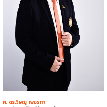
ศ. ดร.วิษณุ เพชรภา